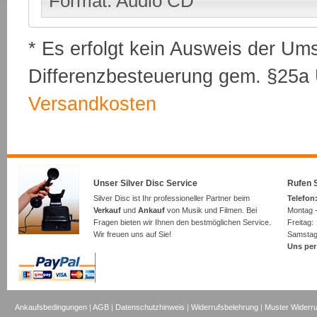
Format: Audio CD
* Es erfolgt kein Ausweis der Um
Differenzbesteuerung gem. §25a U
Versandkosten
Unser Silver Disc Service
Rufen S
Silver Disc ist Ihr professioneller Partner beim
Telefon:
Verkauf
und
Ankauf
von Musik und Filmen. Bei
Montag -
Fragen bieten wir Ihnen den bestmöglichen Service.
Freita
Wir freuen uns auf Sie!
Samsta
Uns per
Ankaufsbedingungen
|
AGB
|
Datenschutzhinweis
|
Widerrufsbelehrung
|
Muster Widerru