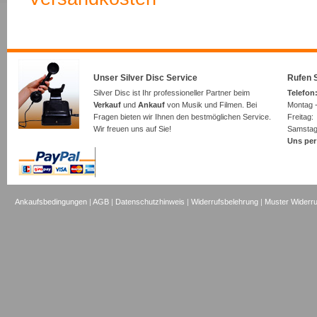
Unser Silver Disc Service
Rufen S
Silver Disc ist Ihr professioneller Partner beim
Telefon:
Verkauf
und
Ankauf
von Musik und Filmen. Bei
Montag -
Fragen bieten wir Ihnen den bestmöglichen Service.
Freita
Wir freuen uns auf Sie!
Samsta
Uns per
Ankaufsbedingungen
|
AGB
|
Datenschutzhinweis
|
Widerrufsbelehrung
|
Muster Widerru