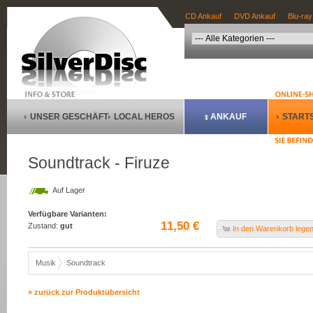
CD Ankauf
DVD Ankauf
Blu-ray
UNSER GESCHÄFT
LOCAL HEROS
ANKAUF
STARTS
Soundtrack - Firuze
Auf Lager
Verfügbare Varianten:
11,50 €
Zustand:
gut
In den Warenkorb lege
Musik
Soundtrack
» zurück zur Produktübersicht