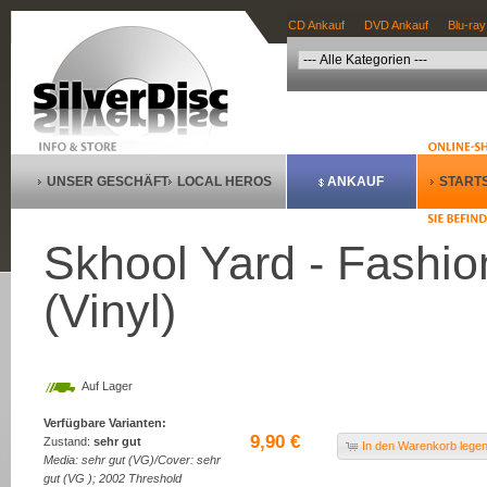
CD Ankauf
DVD Ankauf
Blu-ray
UNSER GESCHÄFT
LOCAL HEROS
ANKAUF
STARTS
Skhool Yard - Fashio
(Vinyl)
Auf Lager
Verfügbare Varianten:
9,90 €
Zustand:
sehr gut
In den Warenkorb lege
Media: sehr gut (VG)/Cover: sehr
gut (VG ); 2002 Threshold