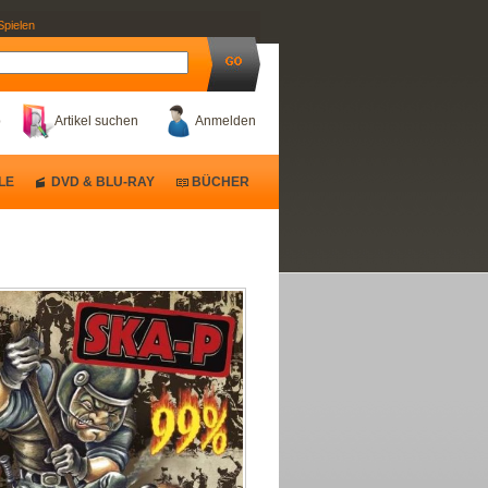
Spielen
b
Artikel suchen
Anmelden
LE
DVD & BLU-RAY
BÜCHER