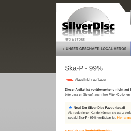
UNSER GESCHÄFT
LOCAL HEROS
Ska-P - 99%
Aktuell nicht auf Lager
Dieser Artikel ist vorübergehend nicht auf
bitte passen Sie ggf. auch Ihre Filter-Optionen (
Neu! Der Silver Disc Favouritecall
Als registrierter Kunde können sie ganz einf
sobald Ska-P - 99% verfügbar ist.
Hier anm
» zurück zur Produktübersicht