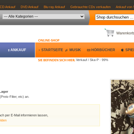
CD Ankauf
DVD Ankauf
Blu-ray Ankauf
Gebrauchte CDs verkaufen
Ankauf von 
Warenkor
ANKAUF
STARTSEITE
MUSIK
HÖRBÜCHER
SPIE
Verkauf / Ska-P - 99%
 Lager
Preis-Filter, etc) an.
ach per E-Mail informieren lassen,
elden