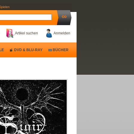
Spielen
b
Artikel suchen
Anmelden
LE
DVD & BLU-RAY
BÜCHER