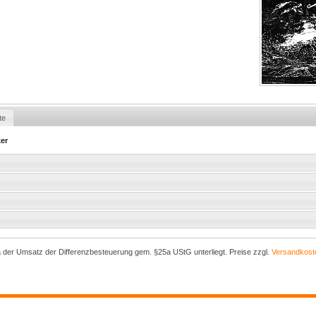
te
ker
a der Umsatz der Differenzbesteuerung gem. §25a UStG unterliegt. Preise zzgl.
Versandkost