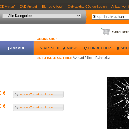
CD Ankauf
DVD Ankauf
Blu-ray Ankauf
Gebrauchte CDs verkaufen
Ankauf von 
Warenkor
ANKAUF
STARTSEITE
MUSIK
HÖRBÜCHER
SPIE
Verkauf / Sigir - Rainmaker
0 €
In den Warenkorb legen
0 €
In den Warenkorb legen