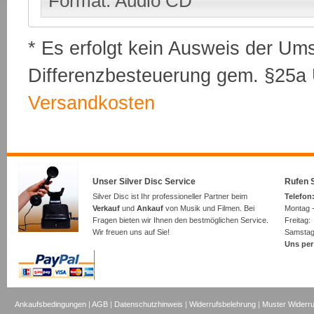
Format: Audio CD
* Es erfolgt kein Ausweis der Um
Differenzbesteuerung gem. §25a U
Versandkosten
Unser Silver Disc Service
Rufen S
Silver Disc ist Ihr professioneller Partner beim
Telefon:
Verkauf
und
Ankauf
von Musik und Filmen. Bei
Montag -
Fragen bieten wir Ihnen den bestmöglichen Service.
Freita
Wir freuen uns auf Sie!
Samsta
Uns per
Ankaufsbedingungen
|
AGB
|
Datenschutzhinweis
|
Widerrufsbelehrung
|
Muster Widerru