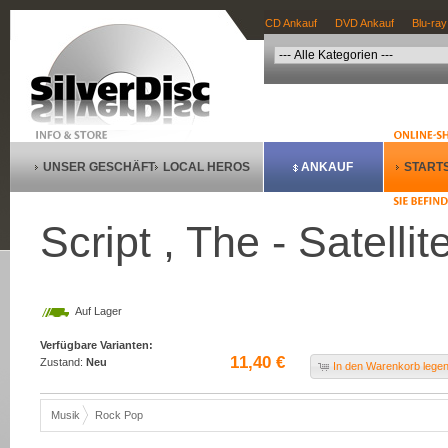
CD Ankauf
DVD Ankauf
Blu-ray
UNSER GESCHÄFT
LOCAL HEROS
ANKAUF
STARTS
Script , The - Satellit
Auf Lager
Verfügbare Varianten:
11,40 €
Zustand:
Neu
In den Warenkorb lege
Musik
Rock Pop