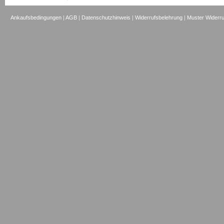
Ankaufsbedingungen
|
AGB
|
Datenschutzhinweis
|
Widerrufsbelehrung
|
Muster Widerru