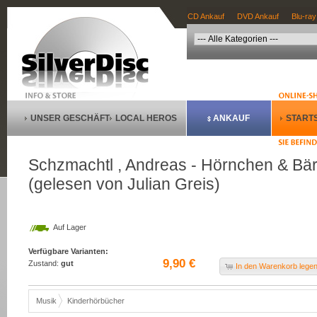
CD Ankauf
DVD Ankauf
Blu-ray
UNSER GESCHÄFT
LOCAL HEROS
ANKAUF
STARTS
Schzmachtl , Andreas - Hörnchen & Bär
(gelesen von Julian Greis)
Auf Lager
Verfügbare Varianten:
9,90 €
Zustand:
gut
In den Warenkorb lege
Musik
Kinderhörbücher