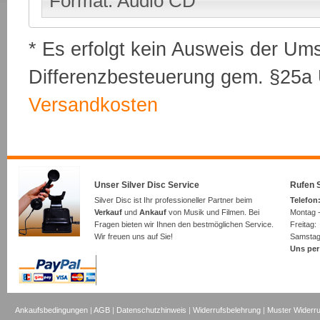
Format: Audio CD
* Es erfolgt kein Ausweis der Um
Differenzbesteuerung gem. §25a U
Versandkosten
Unser Silver Disc Service
Rufen S
Silver Disc ist Ihr professioneller Partner beim
Telefon:
Verkauf
und
Ankauf
von Musik und Filmen. Bei
Montag -
Fragen bieten wir Ihnen den bestmöglichen Service.
Freita
Wir freuen uns auf Sie!
Samsta
Uns per
Ankaufsbedingungen
|
AGB
|
Datenschutzhinweis
|
Widerrufsbelehrung
|
Muster Widerru