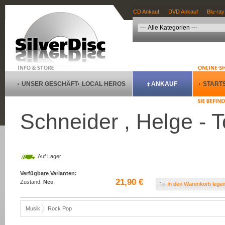
CD Ankauf
DVD Ankauf
Blu-ray
UNSER GESCHÄFT
LOCAL HEROS
ANKAUF
STARTS
Schneider , Helge - T
Auf Lager
Verfügbare Varianten:
21,90 €
Zustand:
Neu
In den Warenkorb lege
Musik
Rock Pop