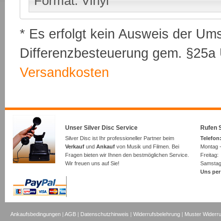
Format: Vinyl
* Es erfolgt kein Ausweis der Um
Differenzbesteuerung gem. §25a U
Versandkosten
Unser Silver Disc Service
Rufen S
Silver Disc ist Ihr professioneller Partner beim
Telefon:
Verkauf
und
Ankauf
von Musik und Filmen. Bei
Montag -
Fragen bieten wir Ihnen den bestmöglichen Service.
Freita
Wir freuen uns auf Sie!
Samsta
Uns per
Ankaufsbedingungen
|
AGB
|
Datenschutzhinweis
|
Widerrufsbelehrung
|
Muster Widerru