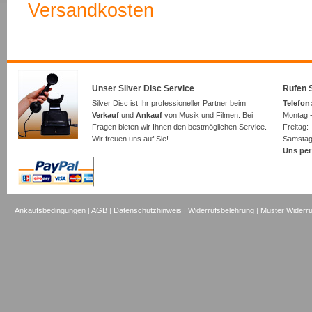
Versandkosten
Unser Silver Disc Service
Rufen S
Silver Disc ist Ihr professioneller Partner beim
Telefon:
Verkauf
und
Ankauf
von Musik und Filmen. Bei
Montag -
Fragen bieten wir Ihnen den bestmöglichen Service.
Freita
Wir freuen uns auf Sie!
Samsta
Uns per
Ankaufsbedingungen
|
AGB
|
Datenschutzhinweis
|
Widerrufsbelehrung
|
Muster Widerru