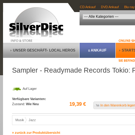
CD Ankauf
DVD Ankauf
Blu-ray
UNSER GESCHÄFT
LOCAL HEROS
ANKAUF
STARTS
Sampler - Readymade Records Tokio: 
Auf Lager
Verfügbare Varianten:
19,39 €
Zustand:
Wie Neu
In den Warenkorb lege
Musik
Jazz
» zurück zur Produktübersicht