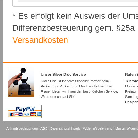
* Es erfolgt kein Ausweis der Um
Differenzbesteuerung gem. §25a U
Versandkosten
Unser Silver Disc Service
Rufen S
Silver Disc ist Ihr professioneller Partner beim
Telefon:
Verkauf
und
Ankauf
von Musik und Filmen. Bei
Montag -
Fragen bieten wir Ihnen den bestmöglichen Service.
Freita
Wir freuen uns auf Sie!
Samsta
Uns per
Ankaufsbedingungen
|
AGB
|
Datenschutzhinweis
|
Widerrufsbelehrung
|
Muster Widerru