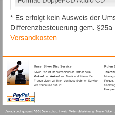
Format: Doppel-CD Audio CD
* Es erfolgt kein Ausweis der Um
Differenzbesteuerung gem. §25a U
Versandkosten
Unser Silver Disc Service
Rufen S
Silver Disc ist Ihr professioneller Partner beim
Telefon:
Verkauf
und
Ankauf
von Musik und Filmen. Bei
Montag -
Fragen bieten wir Ihnen den bestmöglichen Service.
Freita
Wir freuen uns auf Sie!
Samsta
Uns per
Ankaufsbedingungen
|
AGB
|
Datenschutzhinweis
|
Widerrufsbelehrung
|
Muster Widerru