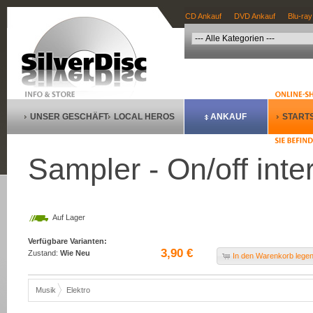
CD Ankauf
DVD Ankauf
Blu-ray
UNSER GESCHÄFT
LOCAL HEROS
ANKAUF
STARTS
Sampler - On/off int
Auf Lager
Verfügbare Varianten:
3,90 €
Zustand:
Wie Neu
In den Warenkorb lege
Musik
Elektro