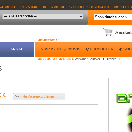
CD Ankauf
DVD Ankauf
Blu-ray Ankauf
Gebrauchte CDs verkaufen
Ankauf von 
Warenkor
ANKAUF
STARTSEITE
MUSIK
HÖRBÜCHER
SPIE
Verkauf / Sampler - D.Trance 96
6
0 €
In den Warenkorb legen