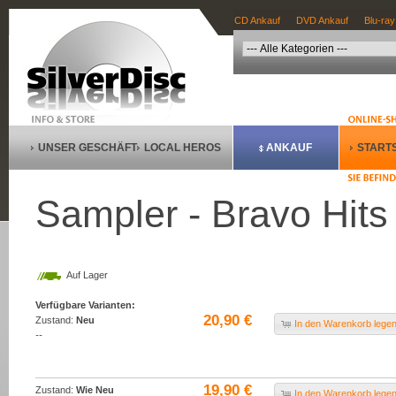
CD Ankauf
DVD Ankauf
Blu-ray
UNSER GESCHÄFT
LOCAL HEROS
ANKAUF
STARTS
Sampler - Bravo Hits
Auf Lager
Verfügbare Varianten:
20,90 €
Zustand:
Neu
In den Warenkorb lege
--
19,90 €
Zustand:
Wie Neu
In den Warenkorb lege