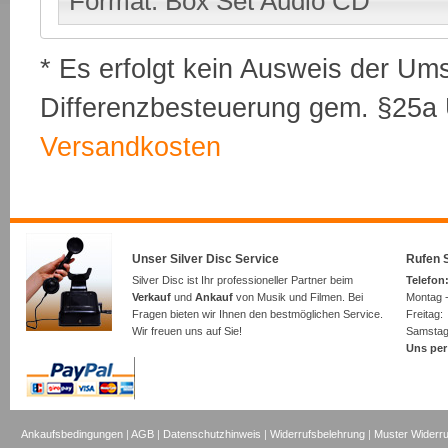
Format: Box Set Audio CD
* Es erfolgt kein Ausweis der Um
Differenzbesteuerung gem. §25a U
Versandkosten
Unser Silver Disc Service
Rufen S
Silver Disc ist Ihr professioneller Partner beim
Telefon:
Verkauf
und
Ankauf
von Musik und Filmen. Bei
Montag -
Fragen bieten wir Ihnen den bestmöglichen Service.
Freita
Wir freuen uns auf Sie!
Samsta
Uns per
Ankaufsbedingungen
|
AGB
|
Datenschutzhinweis
|
Widerrufsbelehrung
|
Muster Widerru