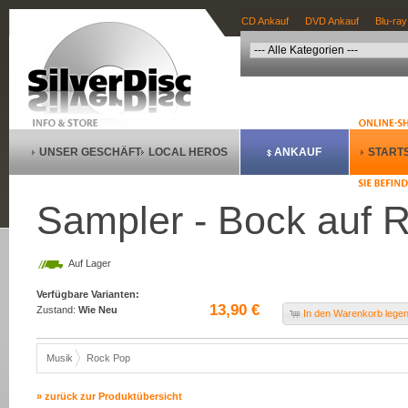
CD Ankauf
DVD Ankauf
Blu-ray
UNSER GESCHÄFT
LOCAL HEROS
ANKAUF
STARTS
Sampler - Bock auf 
Auf Lager
Verfügbare Varianten:
13,90 €
Zustand:
Wie Neu
In den Warenkorb lege
Musik
Rock Pop
» zurück zur Produktübersicht