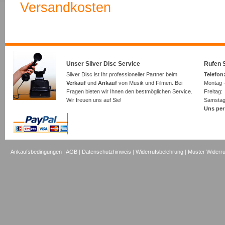
Versandkosten
Unser Silver Disc Service
Rufen S
Silver Disc ist Ihr professioneller Partner beim
Telefon:
Verkauf
und
Ankauf
von Musik und Filmen. Bei
Montag -
Fragen bieten wir Ihnen den bestmöglichen Service.
Freita
Wir freuen uns auf Sie!
Samsta
Uns per
Ankaufsbedingungen
|
AGB
|
Datenschutzhinweis
|
Widerrufsbelehrung
|
Muster Widerru