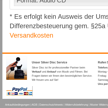
Format: Audio CD
* Es erfolgt kein Ausweis der Um
Differenzbesteuerung gem. §25a U
Versandkosten
Unser Silver Disc Service
Rufen S
Silver Disc ist Ihr professioneller Partner beim
Telefon:
Verkauf
und
Ankauf
von Musik und Filmen. Bei
Montag -
Fragen bieten wir Ihnen den bestmöglichen Service.
Freita
Wir freuen uns auf Sie!
Samsta
Uns per
Ankaufsbedingungen
|
AGB
|
Datenschutzhinweis
|
Widerrufsbelehrung
|
Muster Widerru