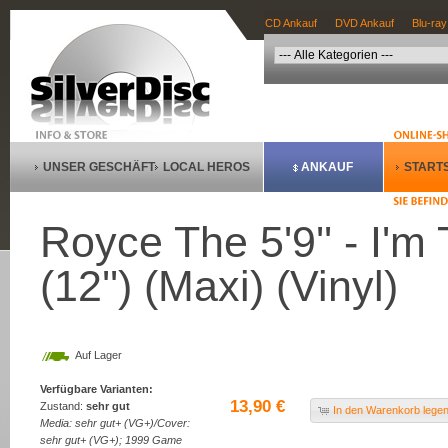
CD Ankauf
DVD Ankauf
Blu-ray
UNSER GESCHÄFT
LOCAL HEROS
ANKAUF
STARTS
Royce The 5'9'' - I'm 
(12'') (Maxi) (Vinyl)
Auf Lager
Verfügbare Varianten:
13,90 €
Zustand:
sehr gut
In den Warenkorb lege
Media: sehr gut+ (VG+)/Cover:
sehr gut+ (VG+); 1999 Game