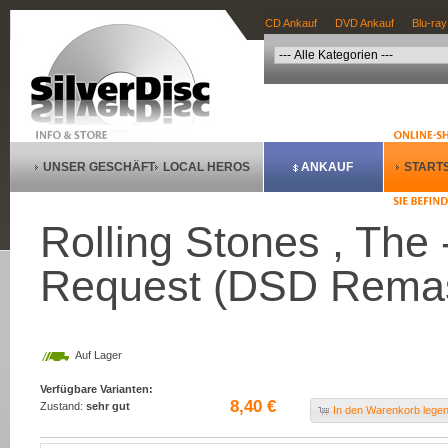
CD Ankauf
DVD Ankauf
Blu-ray
UNSER GESCHÄFT
LOCAL HEROS
ANKAUF
STARTS
Rolling Stones , The 
Request (DSD Remas
Auf Lager
Verfügbare Varianten:
8,40 €
Zustand:
sehr gut
In den Warenkorb lege