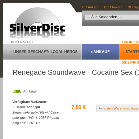
CD Ankauf
DVD Ankauf
Blu-ray
UNSER GESCHÄFT
LOCAL HEROS
ANKAUF
STARTS
Renegade Soundwave - Cocaine Sex (12'
Auf Lager
Verfügbare Varianten:
7,90 €
Zustand:
sehr gut
In den Warenkorb lege
Media: sehr gut+ (VG+) / Cover:
sehr gut+ (VG+); 1987 Rhythm
King LEFT 20T UK