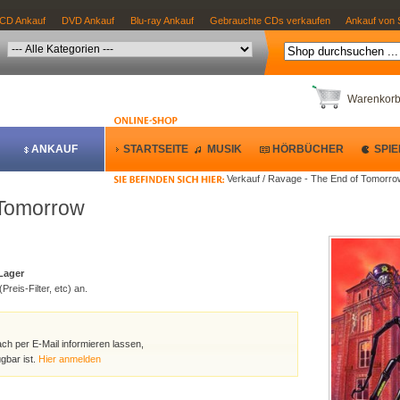
CD Ankauf
DVD Ankauf
Blu-ray Ankauf
Gebrauchte CDs verkaufen
Ankauf von 
Warenkor
ANKAUF
STARTSEITE
MUSIK
HÖRBÜCHER
SPIE
Verkauf / Ravage - The End of Tomorro
 Tomorrow
 Lager
Preis-Filter, etc) an.
ach per E-Mail informieren lassen,
gbar ist.
Hier anmelden