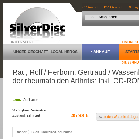
CD Ankauf
DVD Ankauf
Blu-ray
UNSER GESCHÄFT
LOCAL HEROS
ANKAUF
STARTS
Rau, Rolf / Herborn, Gertraud / Wassen
der rheumatoiden Arthritis: Inkl. CD-RO
Auf Lager
Verfügbare Varianten:
45,98 €
Zustand:
sehr gut
In den Warenkorb lege
Bücher
Buch- Medizin&Gesundheit