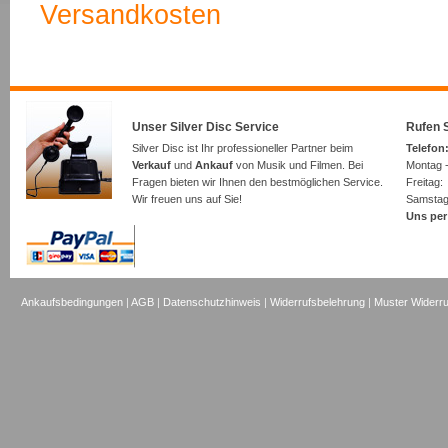
Versandkosten
Unser Silver Disc Service
Rufen S
Silver Disc ist Ihr professioneller Partner beim
Telefon:
Verkauf
und
Ankauf
von Musik und Filmen. Bei
Montag -
Fragen bieten wir Ihnen den bestmöglichen Service.
Freita
Wir freuen uns auf Sie!
Samsta
Uns per
Ankaufsbedingungen
|
AGB
|
Datenschutzhinweis
|
Widerrufsbelehrung
|
Muster Widerru