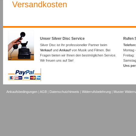
Versandkosten
Unser Silver Disc Service
Rufen S
Silver Disc ist Ihr professioneller Partner beim
Telefon:
Verkauf
und
Ankauf
von Musik und Filmen. Bei
Montag -
Fragen bieten wir Ihnen den bestmöglichen Service.
Freita
Wir freuen uns auf Sie!
Samsta
Uns per
Ankaufsbedingungen
|
AGB
|
Datenschutzhinweis
|
Widerrufsbelehrung
|
Muster Widerru