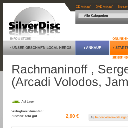
CD Ankauf
DVD Ankauf
Blu-ray
UNSER GESCHÄFT
LOCAL HEROS
ANKAUF
STARTS
Rachmaninoff , Serge
(Arcadi Volodos, Jam
Auf Lager
Verfügbare Varianten:
2,90 €
Zustand:
sehr gut
In den Warenkorb lege