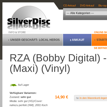
CD Ankauf
DVD Ankauf
Blu-ray
UNSER GESCHÄFT
LOCAL HEROS
ANKAUF
STARTS
RZA (Bobby Digital) 
(Maxi) (Vinyl)
Auf Lager
Verfügbare Varianten:
14,90 €
Zustand:
sehr gut
In den Warenkorb lege
Media: sehr gut (VG)/Cover:
nahezu perfekt (NM); 2001 Koch