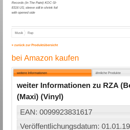
Records (In The Paint) KOC-SI-
8316 US; sleeve still in shrink foil
with opened side
Musik
Rap
» zurück zur Produktübersicht
bei Amazon kaufen
weitere Informationen
ähnliche Produkte
weiter Informationen zu RZA (Bo
(Maxi) (Vinyl)
EAN: 0099923831617
Veröffentlichungsdatum: 01.01.1