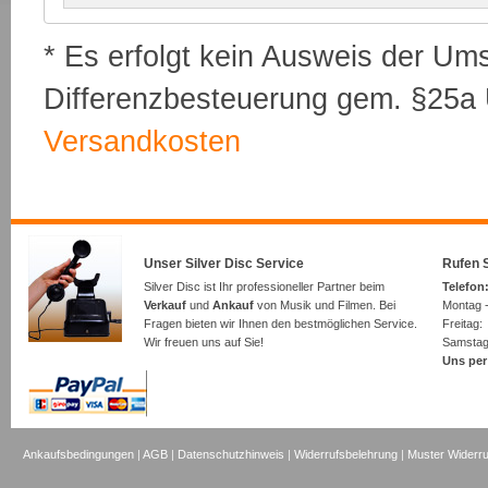
* Es erfolgt kein Ausweis der Um
Differenzbesteuerung gem. §25a U
Versandkosten
Unser Silver Disc Service
Rufen S
Silver Disc ist Ihr professioneller Partner beim
Telefon:
Verkauf
und
Ankauf
von Musik und Filmen. Bei
Montag -
Fragen bieten wir Ihnen den bestmöglichen Service.
Freita
Wir freuen uns auf Sie!
Samsta
Uns per
Ankaufsbedingungen
|
AGB
|
Datenschutzhinweis
|
Widerrufsbelehrung
|
Muster Widerru