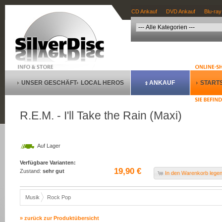
CD Ankauf
DVD Ankauf
Blu-ray
UNSER GESCHÄFT
LOCAL HEROS
ANKAUF
STARTS
R.E.M. - I'll Take the Rain (Maxi)
Auf Lager
Verfügbare Varianten:
19,90 €
Zustand:
sehr gut
In den Warenkorb lege
Musik
Rock Pop
» zurück zur Produktübersicht