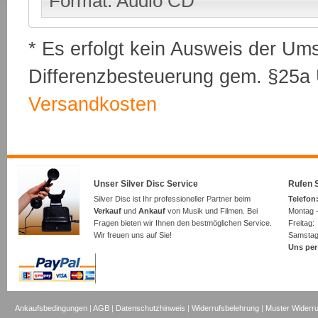
Format: Audio CD
* Es erfolgt kein Ausweis der Um
Differenzbesteuerung gem. §25a U
Versandkosten
Unser Silver Disc Service
Rufen S
Silver Disc ist Ihr professioneller Partner beim
Telefon:
Verkauf
und
Ankauf
von Musik und Filmen. Bei
Montag -
Fragen bieten wir Ihnen den bestmöglichen Service.
Freita
Wir freuen uns auf Sie!
Samsta
Uns per
Ankaufsbedingungen
|
AGB
|
Datenschutzhinweis
|
Widerrufsbelehrung
|
Muster Widerru