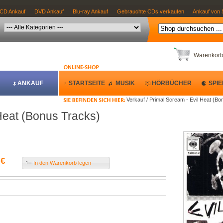
CD Ankauf
DVD Ankauf
Blu-ray Ankauf
Gebrauchte CDs verkaufen
Ankauf von 
Warenkor
ANKAUF
STARTSEITE
MUSIK
HÖRBÜCHER
SPIE
Verkauf / Primal Scream - Evil Heat (B
Heat (Bonus Tracks)
 €
In den Warenkorb legen