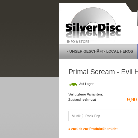
UNSER GESCHÄFT
LOCAL HEROS
Primal Scream - Evil 
Auf Lager
Verfügbare Varianten:
9,90
Zustand:
sehr gut
Musik
Rock Pop
» zurück zur Produktübersicht