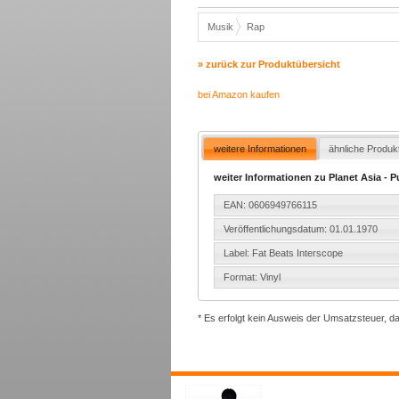
Musik
Rap
» zurück zur Produktübersicht
bei Amazon kaufen
weitere Informationen
ähnliche Produk
weiter Informationen zu Planet Asia - Pur
EAN: 0606949766115
Veröffentlichungsdatum: 01.01.1970
Label: Fat Beats Interscope
Format: Vinyl
* Es erfolgt kein Ausweis der Umsatzsteuer, d