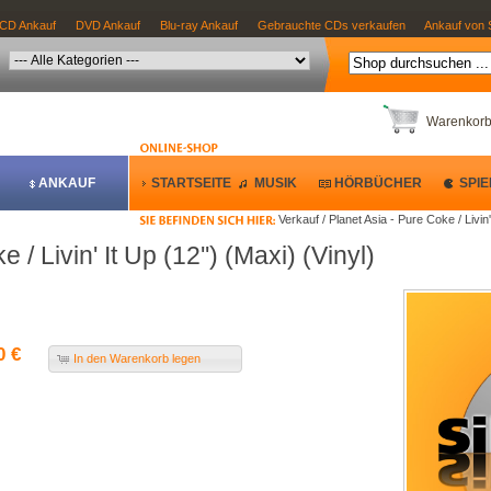
CD Ankauf
DVD Ankauf
Blu-ray Ankauf
Gebrauchte CDs verkaufen
Ankauf von 
Warenkor
ANKAUF
STARTSEITE
MUSIK
HÖRBÜCHER
SPIE
Verkauf / Planet Asia - Pure Coke / Livin' 
 / Livin' It Up (12'') (Maxi) (Vinyl)
0 €
In den Warenkorb legen