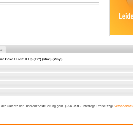
te
e Coke / Livin' It Up (12'') (Maxi) (Vinyl)
a der Umsatz der Differenzbesteuerung gem. §25a UStG unterliegt. Preise zzgl.
Versandkost