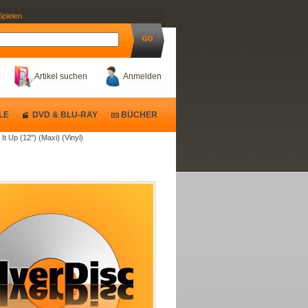
Spielen
b
Artikel suchen
Anmelden
LE
DVD & BLU-RAY
BÜCHER
It Up (12'') (Maxi) (Vinyl)