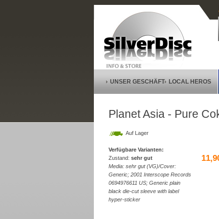
UNSER GESCHÄFT
LOCAL HEROS
Planet Asia - Pure Coke
Auf Lager
Verfügbare Varianten:
11,9
Zustand:
sehr gut
Media: sehr gut (VG)/Cover:
Generic; 2001 Interscope Records
0694976611 US; Generic plain
black die-cut sleeve with label
hyper-sticker