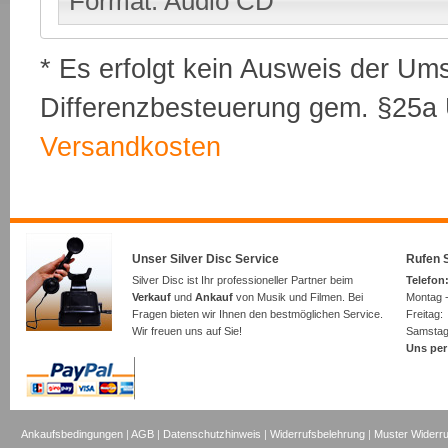
Format: Audio CD
* Es erfolgt kein Ausweis der Um
Differenzbesteuerung gem. §25a U
Versandkosten
Unser Silver Disc Service
Rufen S
Silver Disc ist Ihr professioneller Partner beim
Telefon:
Verkauf
und
Ankauf
von Musik und Filmen. Bei
Montag -
Fragen bieten wir Ihnen den bestmöglichen Service.
Freita
Wir freuen uns auf Sie!
Samsta
Uns per
Ankaufsbedingungen
|
AGB
|
Datenschutzhinweis
|
Widerrufsbelehrung
|
Muster Widerru