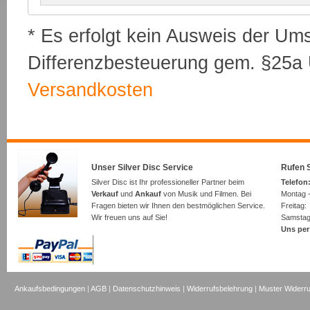
* Es erfolgt kein Ausweis der Um
Differenzbesteuerung gem. §25a U
Versandkosten
Unser Silver Disc Service
Rufen S
Silver Disc ist Ihr professioneller Partner beim
Telefon:
Verkauf
und
Ankauf
von Musik und Filmen. Bei
Montag -
Fragen bieten wir Ihnen den bestmöglichen Service.
Freita
Wir freuen uns auf Sie!
Samsta
Uns per
Ankaufsbedingungen
|
AGB
|
Datenschutzhinweis
|
Widerrufsbelehrung
|
Muster Widerru