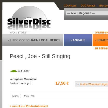
CD Ankauf
DVD Ankauf
Blu-ray
UNSER GESCHÄFT
LOCAL HEROS
ANKAUF
STARTS
Pesci , Joe - Still Singing
Auf Lager
Verfügbare Varianten:
17,50 €
Zustand:
sehr gut
In den Warenkorb lege
Musik
Rock Pop
» zurück zur Produktübersicht