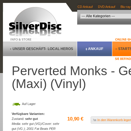
CD Ankauf
DVD Ankauf
Blu-ray
UNSER GESCHÄFT
LOCAL HEROS
ANKAUF
STARTS
Perverted Monks - Ge
(Maxi) (Vinyl)
Auf Lager
Verfügbare Varianten:
10,90 €
Zustand:
sehr gut
In den Warenkorb lege
Media: sehr gut (VG)/Cover: sehr
gut (VG ); 2001 Fat Beats PER