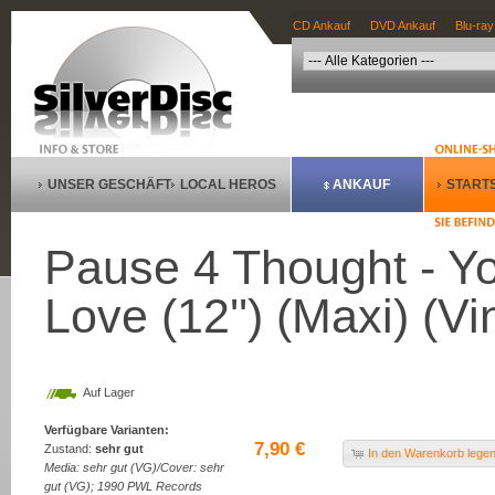
CD Ankauf
DVD Ankauf
Blu-ray
UNSER GESCHÄFT
LOCAL HEROS
ANKAUF
STARTS
Pause 4 Thought - Yo
Love (12'') (Maxi) (Vi
Auf Lager
Verfügbare Varianten:
7,90 €
Zustand:
sehr gut
In den Warenkorb lege
Media: sehr gut (VG)/Cover: sehr
gut (VG); 1990 PWL Records