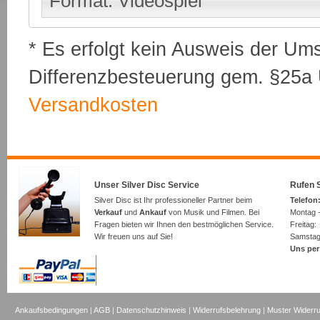
Format: Videospiel
* Es erfolgt kein Ausweis der Um
Differenzbesteuerung gem. §25a U
Versandkosten
Unser Silver Disc Service
Rufen S
Silver Disc ist Ihr professioneller Partner beim
Telefon:
Verkauf
und
Ankauf
von Musik und Filmen. Bei
Montag -
Fragen bieten wir Ihnen den bestmöglichen Service.
Freita
Wir freuen uns auf Sie!
Samsta
Uns per
Ankaufsbedingungen
|
AGB
|
Datenschutzhinweis
|
Widerrufsbelehrung
|
Muster Widerru