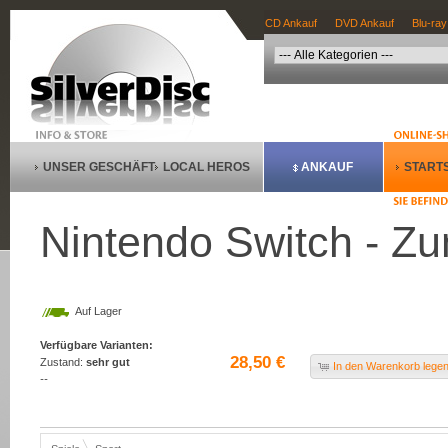
CD Ankauf
DVD Ankauf
Blu-ray
UNSER GESCHÄFT
LOCAL HEROS
ANKAUF
STARTS
Nintendo Switch - Zu
Auf Lager
Verfügbare Varianten:
28,50 €
Zustand:
sehr gut
In den Warenkorb lege
--