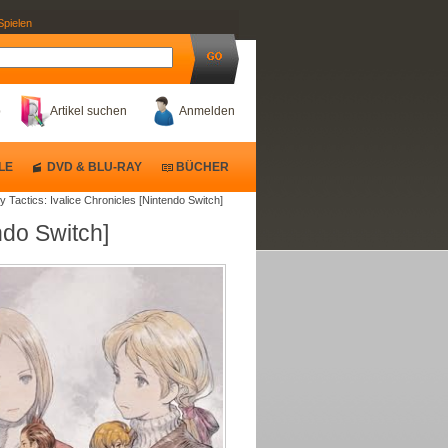
Spielen
b
Artikel suchen
Anmelden
LE
DVD & BLU-RAY
BÜCHER
y Tactics: Ivalice Chronicles [Nintendo Switch]
ndo Switch]