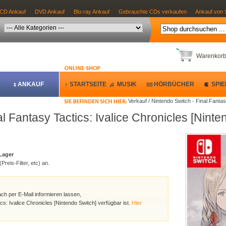
CD Ankauf
DVD Ankauf
Blu-ray Ankauf
Gebrauchte CDs verkaufen
Ankauf von 
Warenkor
ANKAUF
STARTSEITE
MUSIK
HÖRBÜCHER
SPIE
Verkauf / Nintendo Switch - Final Fantas
l Fantasy Tactics: Ivalice Chronicles [Ninte
 Lager
Preis-Filter, etc) an.
ach per E-Mail informieren lassen,
cs: Ivalice Chronicles [Nintendo Switch] verfügbar ist.
Hier