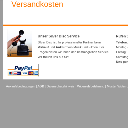
Versandkosten
Unser Silver Disc Service
Rufen S
Silver Disc ist Ihr professioneller Partner beim
Telefon:
Verkauf
und
Ankauf
von Musik und Filmen. Bei
Montag -
Fragen bieten wir Ihnen den bestmöglichen Service.
Freita
Wir freuen uns auf Sie!
Samsta
Uns per
Ankaufsbedingungen
|
AGB
|
Datenschutzhinweis
|
Widerrufsbelehrung
|
Muster Widerru