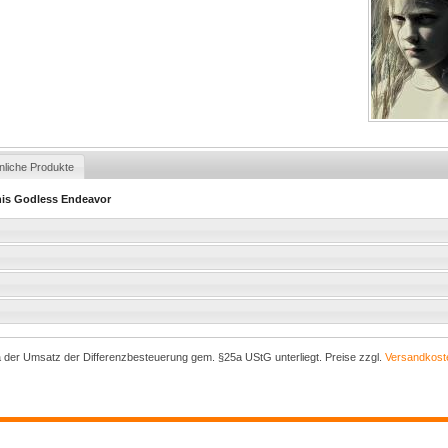
nliche Produkte
his Godless Endeavor
a der Umsatz der Differenzbesteuerung gem. §25a UStG unterliegt. Preise zzgl.
Versandkost