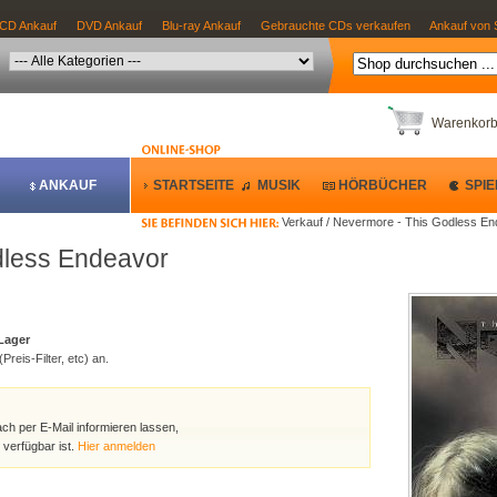
CD Ankauf
DVD Ankauf
Blu-ray Ankauf
Gebrauchte CDs verkaufen
Ankauf von 
Warenkor
ANKAUF
STARTSEITE
MUSIK
HÖRBÜCHER
SPIE
Verkauf / Nevermore - This Godless E
dless Endeavor
 Lager
Preis-Filter, etc) an.
ach per E-Mail informieren lassen,
verfügbar ist.
Hier anmelden