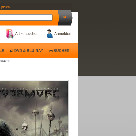
Spielen
b
Artikel suchen
Anmelden
LE
DVD & BLU-RAY
BÜCHER
ndeavor