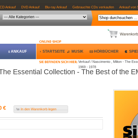
CD Ankauf
DVD Ankauf
Blu-ray Ankauf
Gebrauchte CDs verkaufen
Ankauf von 
Warenkor
ANKAUF
STARTSEITE
MUSIK
HÖRBÜCHER
SPIE
Verkauf / Nascimento , Milton - The Ess
1969 - 1978
 The Essential Collection - The Best of the
0 €
In den Warenkorb legen