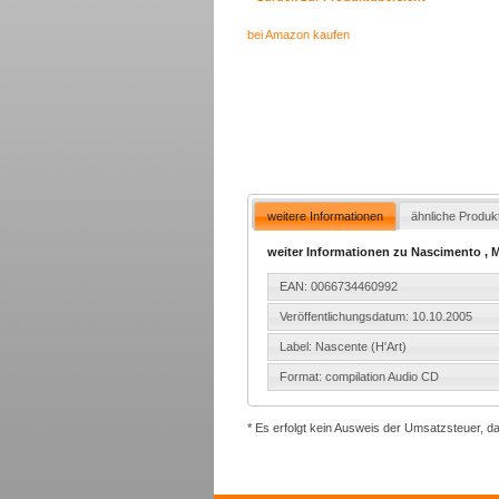
bei Amazon kaufen
weitere Informationen
ähnliche Produk
weiter Informationen zu Nascimento , Mi
EAN: 0066734460992
Veröffentlichungsdatum: 10.10.2005
Label: Nascente (H'Art)
Format: compilation Audio CD
* Es erfolgt kein Ausweis der Umsatzsteuer, d