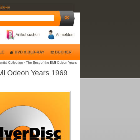
Spielen
b
Artikel suchen
Anmelden
LE
DVD & BLU-RAY
BÜCHER
ential Collection - The Best of the EMI Odeon Years
 EMI Odeon Years 1969