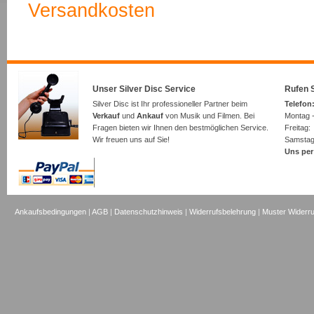
Versandkosten
Unser Silver Disc Service
Rufen S
Silver Disc ist Ihr professioneller Partner beim
Telefon:
Verkauf
und
Ankauf
von Musik und Filmen. Bei
Montag -
Fragen bieten wir Ihnen den bestmöglichen Service.
Freita
Wir freuen uns auf Sie!
Samsta
Uns per
Ankaufsbedingungen
|
AGB
|
Datenschutzhinweis
|
Widerrufsbelehrung
|
Muster Widerru