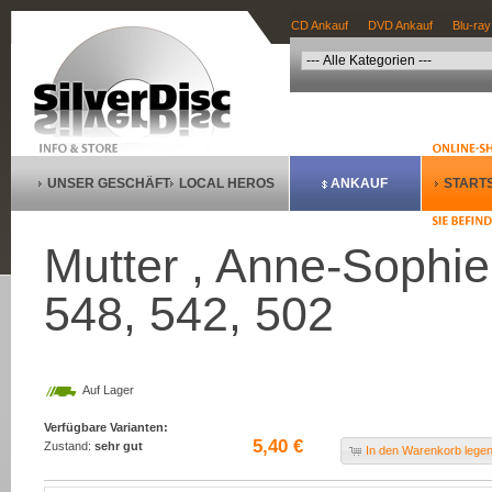
CD Ankauf
DVD Ankauf
Blu-ray
UNSER GESCHÄFT
LOCAL HEROS
ANKAUF
STARTS
Mutter , Anne-Sophie 
548, 542, 502
Auf Lager
Verfügbare Varianten:
5,40 €
Zustand:
sehr gut
In den Warenkorb lege