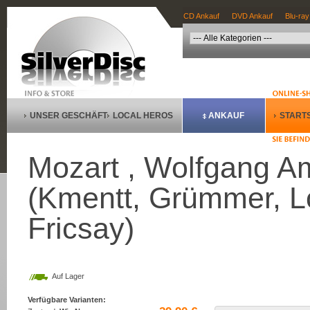
CD Ankauf
DVD Ankauf
Blu-ray
UNSER GESCHÄFT
LOCAL HEROS
ANKAUF
STARTS
Mozart , Wolfgang A
(Kmentt, Grümmer, Lo
Fricsay)
Auf Lager
Verfügbare Varianten: