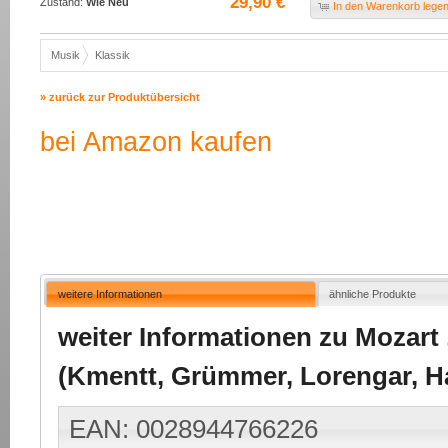
29,90 €
Zustand:
Wie Neu
In den Warenkorb lege
Musik
Klassik
» zurück zur Produktübersicht
bei Amazon kaufen
weitere Informationen
ähnliche Produkte
weiter Informationen zu Mozar
(Kmentt, Grümmer, Lorengar, Hae
EAN: 0028944766226