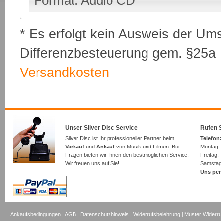
Format: Audio CD
* Es erfolgt kein Ausweis der Um
Differenzbesteuerung gem. §25a U
Versandkosten
Unser Silver Disc Service
Rufen S
Silver Disc ist Ihr professioneller Partner beim
Telefon:
Verkauf
und
Ankauf
von Musik und Filmen. Bei
Montag -
Fragen bieten wir Ihnen den bestmöglichen Service.
Freita
Wir freuen uns auf Sie!
Samsta
Uns per
Ankaufsbedingungen
|
AGB
|
Datenschutzhinweis
|
Widerrufsbelehrung
|
Muster Widerru