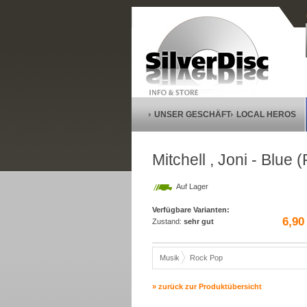
UNSER GESCHÄFT
LOCAL HEROS
Mitchell , Joni - Blue
Auf Lager
Verfügbare Varianten:
6,90
Zustand:
sehr gut
Musik
Rock Pop
» zurück zur Produktübersicht