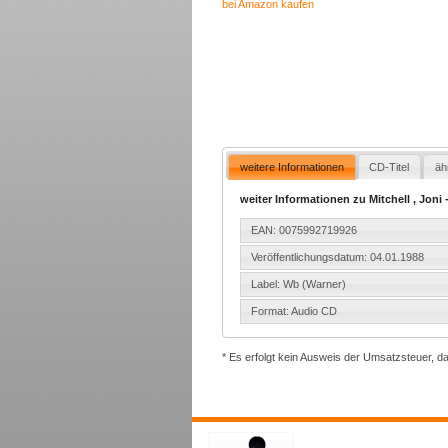
bei Amazon kaufen
weitere Informationen
CD-Titel
äh
weiter Informationen zu Mitchell , Joni
EAN: 0075992719926
Veröffentlichungsdatum: 04.01.1988
Label: Wb (Warner)
Format: Audio CD
* Es erfolgt kein Ausweis der Umsatzsteuer, d