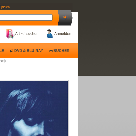
Spielen
b
Artikel suchen
Anmelden
LE
DVD & BLU-RAY
BÜCHER
ered)