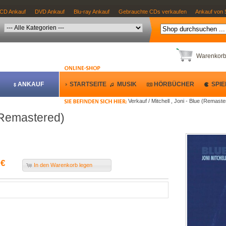
CD Ankauf
DVD Ankauf
Blu-ray Ankauf
Gebrauchte CDs verkaufen
Ankauf von 
Warenkor
ANKAUF
STARTSEITE
MUSIK
HÖRBÜCHER
SPIE
Verkauf / Mitchell , Joni - Blue (Remast
 (Remastered)
 €
In den Warenkorb legen