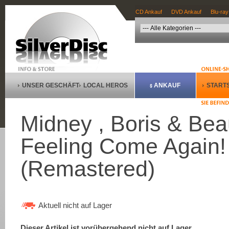
CD Ankauf
DVD Ankauf
Blu-ray
UNSER GESCHÄFT
LOCAL HEROS
ANKAUF
STARTS
Midney , Boris & Bea
Feeling Come Again!
(Remastered)
Aktuell nicht auf Lager
Dieser Artikel ist vorübergehend nicht auf Lager