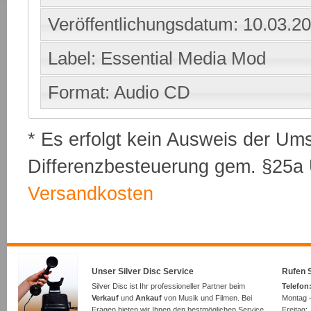
Veröffentlichungsdatum: 10.03.2
Label: Essential Media Mod
Format: Audio CD
* Es erfolgt kein Ausweis der Um
Differenzbesteuerung gem. §25a U
Versandkosten
Unser Silver Disc Service
Rufen S
Silver Disc ist Ihr professioneller Partner beim
Telefon:
Verkauf
und
Ankauf
von Musik und Filmen. Bei
Montag -
Fragen bieten wir Ihnen den bestmöglichen Service.
Freita