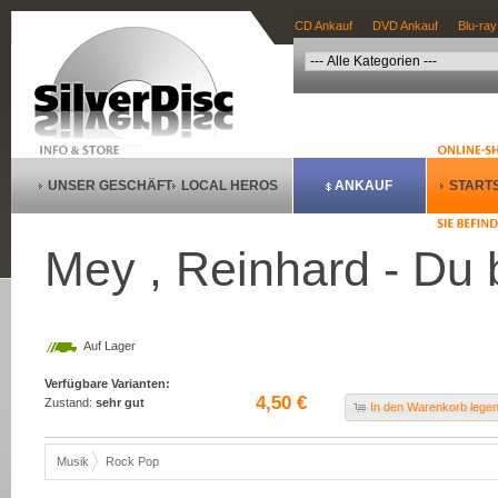
CD Ankauf
DVD Ankauf
Blu-ray
UNSER GESCHÄFT
LOCAL HEROS
ANKAUF
STARTS
Mey , Reinhard - Du b
Auf Lager
Verfügbare Varianten:
4,50 €
Zustand:
sehr gut
In den Warenkorb lege
Musik
Rock Pop