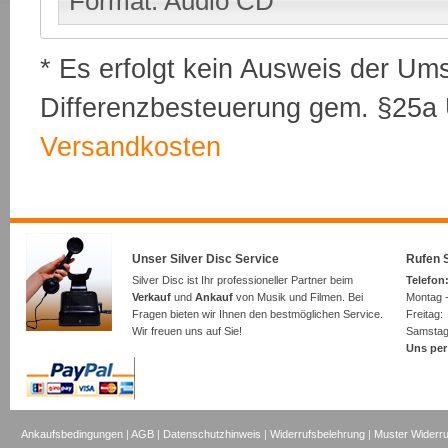
Format: Audio CD
* Es erfolgt kein Ausweis der Um
Differenzbesteuerung gem. §25a U
Versandkosten
Unser Silver Disc Service
Rufen S
Silver Disc ist Ihr professioneller Partner beim
Telefon:
Verkauf
und
Ankauf
von Musik und Filmen. Bei
Montag -
Fragen bieten wir Ihnen den bestmöglichen Service.
Freita
Wir freuen uns auf Sie!
Samsta
Uns per
Ankaufsbedingungen
|
AGB
|
Datenschutzhinweis
|
Widerrufsbelehrung
|
Muster Widerru