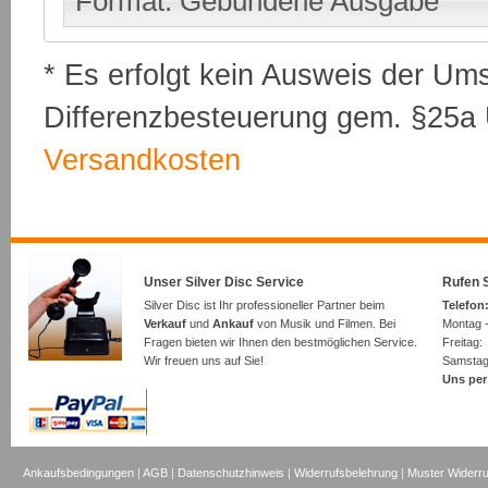
Format: Gebundene Ausgabe
* Es erfolgt kein Ausweis der Um
Differenzbesteuerung gem. §25a U
Versandkosten
Unser Silver Disc Service
Rufen S
Silver Disc ist Ihr professioneller Partner beim
Telefon:
Verkauf
und
Ankauf
von Musik und Filmen. Bei
Montag -
Fragen bieten wir Ihnen den bestmöglichen Service.
Freita
Wir freuen uns auf Sie!
Samsta
Uns per
Ankaufsbedingungen
|
AGB
|
Datenschutzhinweis
|
Widerrufsbelehrung
|
Muster Widerru