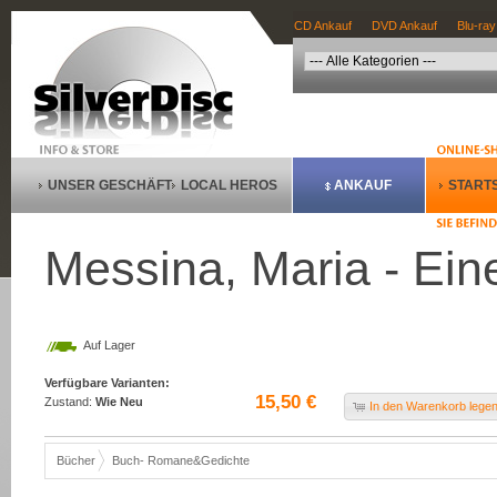
CD Ankauf
DVD Ankauf
Blu-ray
UNSER GESCHÄFT
LOCAL HEROS
ANKAUF
STARTS
Messina, Maria - Ein
Auf Lager
Verfügbare Varianten:
15,50 €
Zustand:
Wie Neu
In den Warenkorb lege
Bücher
Buch- Romane&Gedichte