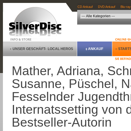
CD Ankauf
DVD Ankauf
Blu-ray
UNSER GESCHÄFT
LOCAL HEROS
ANKAUF
STARTS
Mather, Adriana, Schn
Susanne, Püschel, Na
Fesselnder Jugendthri
Internatssetting von
Bestseller-Autorin