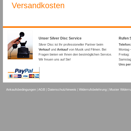
Versandkosten
Unser Silver Disc Service
Rufen S
Silver Disc ist Ihr professioneller Partner beim
Telefon:
Verkauf
und
Ankauf
von Musik und Filmen. Bei
Montag -
Fragen bieten wir Ihnen den bestmöglichen Service.
Freita
Wir freuen uns auf Sie!
Samsta
Uns per
Ankaufsbedingungen
|
AGB
|
Datenschutzhinweis
|
Widerrufsbelehrung
|
Muster Widerru