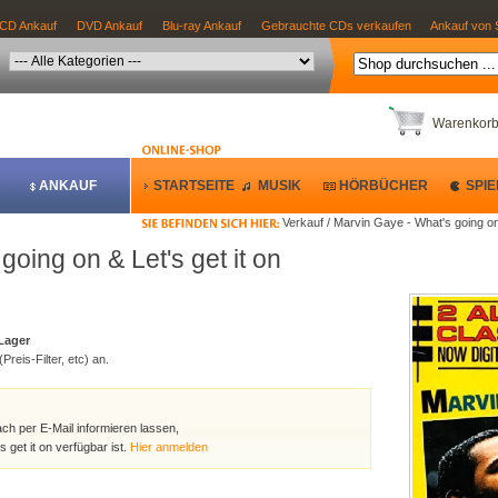
CD Ankauf
DVD Ankauf
Blu-ray Ankauf
Gebrauchte CDs verkaufen
Ankauf von 
Warenkor
ANKAUF
STARTSEITE
MUSIK
HÖRBÜCHER
SPIE
Verkauf / Marvin Gaye - What's going on 
oing on & Let's get it on
 Lager
Preis-Filter, etc) an.
ach per E-Mail informieren lassen,
 get it on verfügbar ist.
Hier anmelden