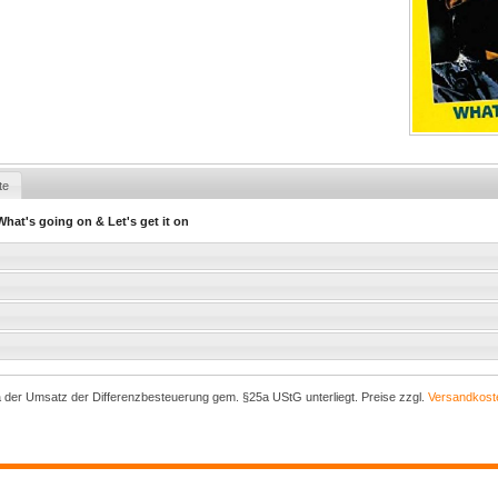
te
hat's going on & Let's get it on
a der Umsatz der Differenzbesteuerung gem. §25a UStG unterliegt. Preise zzgl.
Versandkost