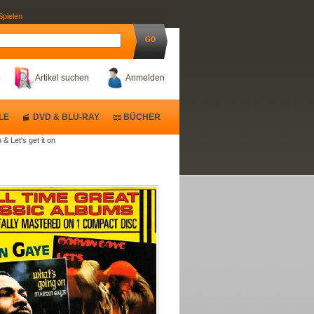
Spielen
b
Artikel suchen
Anmelden
LE
DVD & BLU-RAY
BÜCHER
& Let's get it on