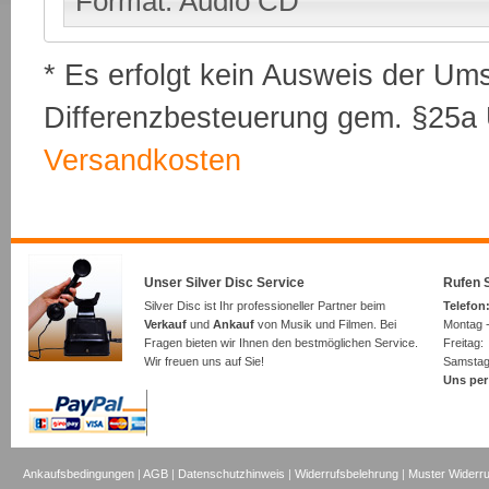
Format: Audio CD
* Es erfolgt kein Ausweis der Um
Differenzbesteuerung gem. §25a U
Versandkosten
Unser Silver Disc Service
Rufen S
Silver Disc ist Ihr professioneller Partner beim
Telefon:
Verkauf
und
Ankauf
von Musik und Filmen. Bei
Montag -
Fragen bieten wir Ihnen den bestmöglichen Service.
Freita
Wir freuen uns auf Sie!
Samsta
Uns per
Ankaufsbedingungen
|
AGB
|
Datenschutzhinweis
|
Widerrufsbelehrung
|
Muster Widerru