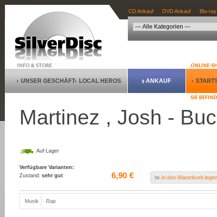
CD Ankauf
DVD Ankauf
Blu-ray
UNSER GESCHÄFT
LOCAL HEROS
ANKAUF
STARTS
Martinez , Josh - Bu
Auf Lager
Verfügbare Varianten:
6,90 €
Zustand:
sehr gut
In den Warenkorb lege
Musik
Rap