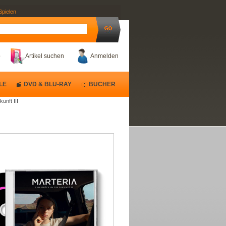
Spielen
b
Artikel suchen
Anmelden
LE
DVD & BLU-RAY
BÜCHER
unft III